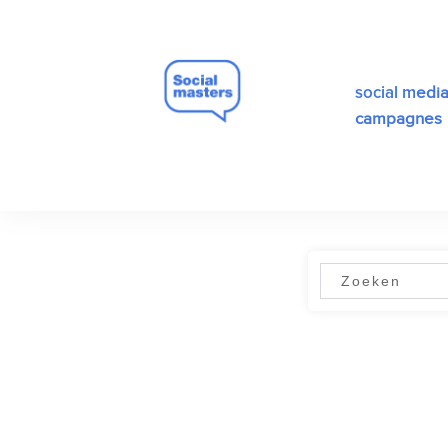
edi
social m
campagnes