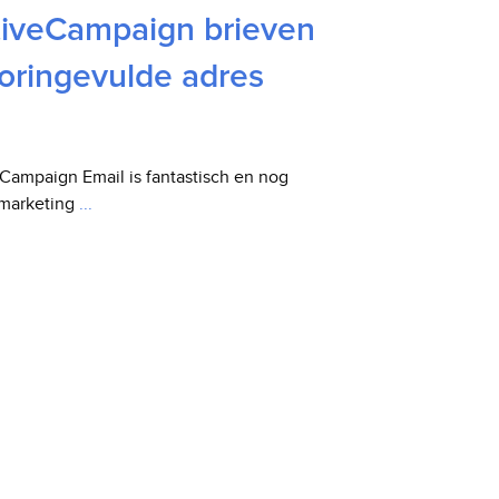
tiveCampaign brieven
oringevulde adres
eCampaign Email is fantastisch en nog
 marketing
...