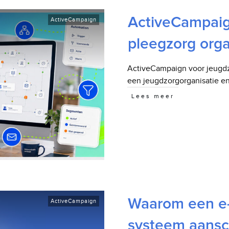
ActiveCampaig
ActiveCampaign
pleegzorg orga
ActiveCampaign voor jeugdzo
een jeugdzorgorganisatie en
Lees meer
Waarom een e-
ActiveCampaign
systeem aansc