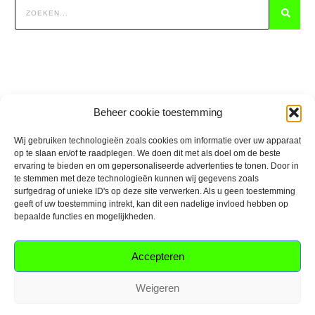
Beheer cookie toestemming
Wij gebruiken technologieën zoals cookies om informatie over uw apparaat
op te slaan en/of te raadplegen. We doen dit met als doel om de beste
ervaring te bieden en om gepersonaliseerde advertenties te tonen. Door in
te stemmen met deze technologieën kunnen wij gegevens zoals
surfgedrag of unieke ID's op deze site verwerken. Als u geen toestemming
Partners en aanbevolen tools:
geeft of uw toestemming intrekt, kan dit een nadelige invloed hebben op
bepaalde functies en mogelijkheden.
Accepteren
Weigeren
CONTACT
BLOG
PRIVACY
ALGEMENE VOORWAARDEN