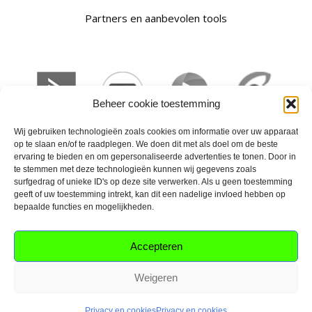
Partners en aanbevolen tools
Beheer cookie toestemming
Wij gebruiken technologieën zoals cookies om informatie over uw apparaat
op te slaan en/of te raadplegen. We doen dit met als doel om de beste
ervaring te bieden en om gepersonaliseerde advertenties te tonen. Door in
te stemmen met deze technologieën kunnen wij gegevens zoals
surfgedrag of unieke ID's op deze site verwerken. Als u geen toestemming
geeft of uw toestemming intrekt, kan dit een nadelige invloed hebben op
bepaalde functies en mogelijkheden.
Privacy
Algemene voorwaarden
Contact
Accepteren
Weigeren
Privacy en cookies
Privacy en cookies
Copyright
2026
Social Masters
, all rights reserved.