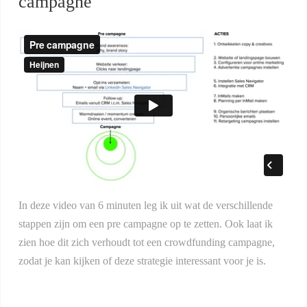
campagne
In deze video van 6 minuten leg ik uit wat de verschillende
stappen zijn om een pre campagne op te zetten. Ook laat ik
zien hoe dit zich verhoudt tot een crowdfunding campagne,
zodat je kan kijken of deze strategie interessant voor je is.