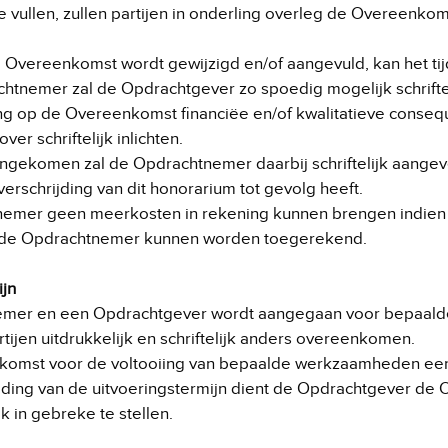
 vullen, zullen partijen in onderling overleg de Overeenkom
 Overeenkomst wordt gewijzigd en/of aangevuld, kan het tijd
tnemer zal de Opdrachtgever zo spoedig mogelijk schrifteli
ling op de Overeenkomst financiëe en/of kwalitatieve conseq
r schriftelijk inlichten.
engekomen zal de Opdrachtnemer daarbij schriftelijk aangeve
rschrijding van dit honorarium tot gevolg heeft.
chtnemer geen meerkosten in rekening kunnen brengen indien d
n de Opdrachtnemer kunnen worden toegerekend.
ijn
er en een Opdrachtgever wordt aangegaan voor bepaalde tij
ijen uitdrukkelijk en schriftelijk anders overeenkomen.
enkomst voor de voltooiing van bepaalde werkzaamheden een
rijding van de uitvoeringstermijn dient de Opdrachtgever de
 in gebreke te stellen.