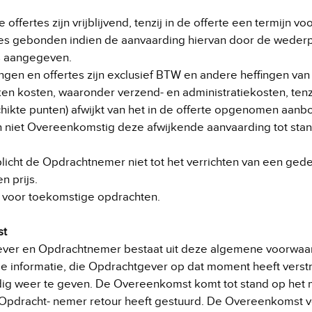
fertes zijn vrijblijvend, tenzij in de offerte een termijn 
es gebonden indien de aanvaarding hiervan door de wederpar
rs aangegeven.
ngen en offertes zijn exclusief BTW en andere heffingen va
n kosten, waaronder verzend- en administratiekosten, ten
hikte punten) afwijkt van het in de offerte opgenomen aan
iet Overeenkomstig deze afwijkende aanvaarding tot stan
licht de Opdrachtnemer niet tot het verrichten van een ged
 prijs.
t voor toekomstige opdrachten.
st
ver en Opdrachtnemer bestaat uit deze algemene voorwaar
e informatie, die Opdrachtgever op dat moment heeft vers
edig weer te geven. De Overeenkomst komt tot stand op he
pdracht- nemer retour heeft gestuurd. De Overeenkomst ve