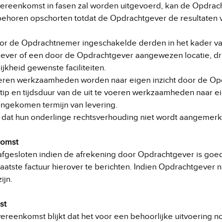
ereenkomst in fasen zal worden uitgevoerd, kan de Opdrach
behoren opschorten totdat de Opdrachtgever de resultaten
oor de Opdrachtnemer ingeschakelde derden in het kader
tgever of een door de Opdrachtgever aangewezen locatie, d
jkheid gewenste faciliteiten.
oeren werkzaamheden worden naar eigen inzicht door de Op
ip en tijdsduur van de uit te voeren werkzaamheden naar eigen
ngekomen termijn van levering.
ng dat hun onderlinge rechtsverhouding niet wordt aangemerkt
komst
n afgesloten indien de afrekening door Opdrachtgever is g
aatste factuur hierover te berichten. Indien Opdrachtgever n
ijn.
st
Overeenkomst blijkt dat het voor een behoorlijke uitvoering n