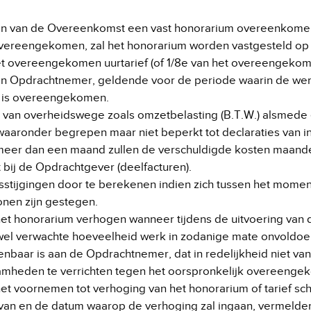
komen van de Overeenkomst een vast honorarium overeenkome
overeengekomen, zal het honorarium worden vastgesteld op 
 overeengekomen uurtarief (of 1/8e van het overeengekome
van Opdrachtnemer, geldende voor de periode waarin de wer
ef is overeengekomen.
gen van overheidswege zoals omzetbelasting (B.T.W.) alsmede 
aronder begrepen maar niet beperkt tot declaraties van 
n meer dan een maand zullen de verschuldigde kosten maan
t bij de Opdrachtgever (deelfacturen).
sstijgingen door te berekenen indien zich tussen het momen
onen zijn gestegen.
t honorarium verhogen wanneer tijdens de uitvoering van 
l verwachte hoeveelheid werk in zodanige mate onvoldoend
enbaar is aan de Opdrachtnemer, dat in redelijkheid niet 
heden te verrichten tegen het oorspronkelijk overeeng
t voornemen tot verhoging van het honorarium of tarief schri
van en de datum waarop de verhoging zal ingaan, vermelde