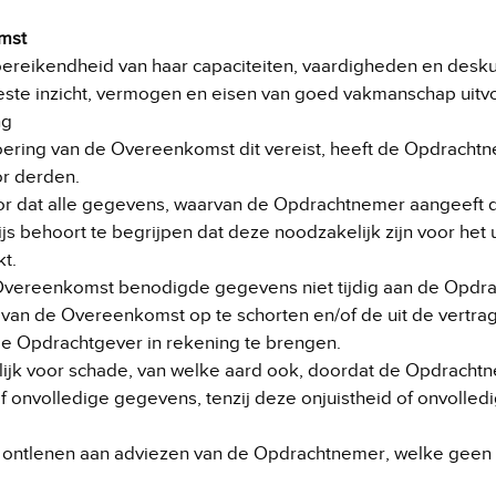
omst
oereikendheid van haar capaciteiten, vaardigheden en desku
ste inzicht, vermogen en eisen van goed vakmanschap uitvoe
ng
voering van de Overeenkomst dit vereist, heeft de Opdracht
or derden.
or dat alle gegevens, waarvan de Opdrachtnemer aangeeft da
s behoort te begrijpen dat deze noodzakelijk zijn voor het 
t.
 Overeenkomst benodigde gegevens niet tijdig aan de Opdrac
van de Overeenkomst op te schorten en/of de uit de vertra
de Opdrachtgever in rekening te brengen.
lijk voor schade, van welke aard ook, doordat de Opdrachtn
of onvolledige gegevens, tenzij deze onjuistheid of onvoll
 ontlenen aan adviezen van de Opdrachtnemer, welke geen 