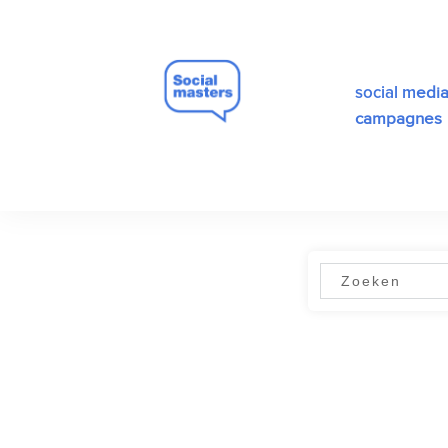
edi
social m
campagnes