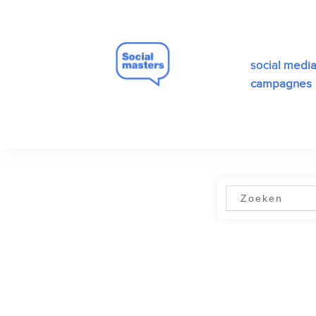
edi
social m
campagnes