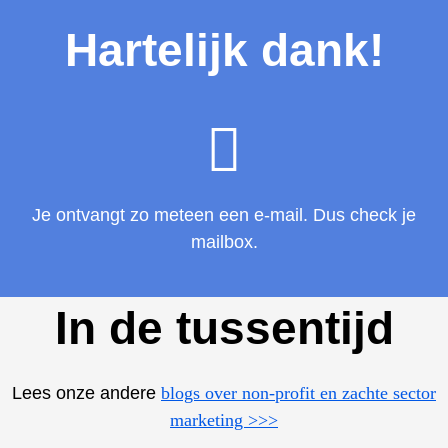
Hartelijk dank!
Je ontvangt zo meteen een e-mail. Dus check je
mailbox.
​In de tussentijd
​Lees onze andere
blogs over non-profit en zachte sector
marketing >>>